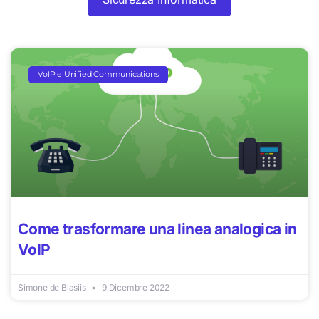
VoIP e Unified Communications
Come trasformare una linea analogica in
VoIP
Simone de Blasiis
9 Dicembre 2022