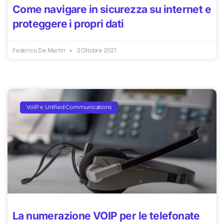
Come navigare in sicurezza su internet e
proteggere i propri dati
Federico De Martin
3 Ottobre 2021
VoIP e Unified Communications
La numerazione VOIP per le telefonate