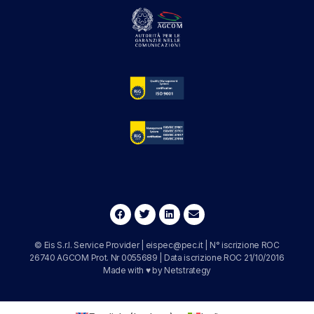
© Eis S.r.l. Service Provider |
eispec@pec.it
| N° iscrizione ROC
26740 AGCOM Prot. Nr 0055689 | Data iscrizione ROC 21/10/2016
Made with ♥ by
Netstrategy