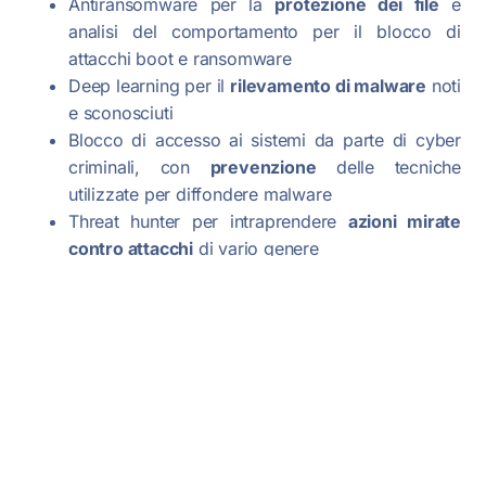
Antiransomware per la
protezione dei file
e
analisi del comportamento per il blocco di
attacchi boot e ransomware
Deep learning per il
rilevamento di malware
noti
e sconosciuti
Blocco di accesso ai sistemi da parte di cyber
criminali, con
prevenzione
delle tecniche
utilizzate per diffondere malware
Threat hunter per intraprendere
azioni mirate
contro attacchi
di vario genere
Rilevamento di tentativi di
furto di traffico
I dispositivi di sicurezza EIS sono integrati fra di
loro e condividono automaticamente i dati,
avviando autonomamente
univoche azioni di
risposta