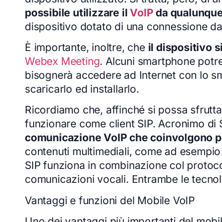
possibile utilizzare il
VoIP
da qualunque
dispositivo dotato di una connessione d
È importante, inoltre, che
il dispositivo 
Webex Meeting
. Alcuni smartphone potre
bisognerà accedere ad Internet con lo sma
scaricarlo ed installarlo.
Ricordiamo che, affinché si possa sfruttar
funzionare come client SIP. Acronimo di Se
comunicazione VoIP che coinvolgono pi
contenuti multimediali, come ad esempio 
SIP funziona in combinazione col protocol
comunicazioni vocali. Entrambe le tecnol
Vantaggi e funzioni del Mobile VoIP
Uno dei vantaggi più importanti del mobil