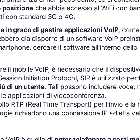
 posizione
che abbia accesso al WiFi con band
ati con standard 3G o 4G.
sia in grado di gestire applicazioni VoIP
, come
bbero già disporre di un software VoIP preinsta
rtphone, cercare il software all’interno dello 
e il mobile VoIP, è necessario che il dispositiv
ssion Initiation Protocol, SIP è utilizzato per
f
ù di un utente
. Tali possono includere voce, 
le applicazioni di videoconferenza.
lo RTP (Real Time Transport) per l’invio e la r
ogie richiedono una connessione IP ad alta vel
e VoIP è quello di
poter telefonare a costi mo