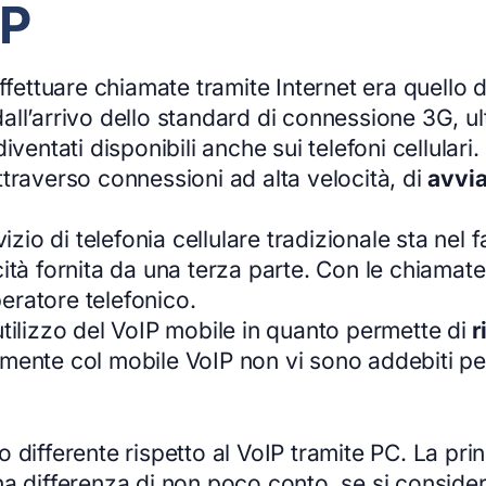
IP
ffettuare chiamate tramite Internet era quello 
all’arrivo dello standard di connessione 3G, ul
ventati disponibili anche sui telefoni cellulari.
traverso connessioni ad alta velocità, di
avvia
vizio di telefonia cellulare tradizionale sta nel
tà fornita da una terza parte. Con le chiamate t
peratore telefonico.
tilizzo del VoIP mobile in quanto permette di
r
litamente col mobile VoIP non vi sono addebiti p
differente rispetto al VoIP tramite PC. La prin
i una differenza di non poco conto, se si consi