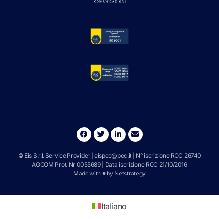
© Eis S.r.l. Service Provider |
eispec@pec.it
| N° iscrizione ROC 26740
AGCOM Prot. Nr 0055689 | Data iscrizione ROC 21/10/2016
Made with ♥ by
Netstrategy
Italiano