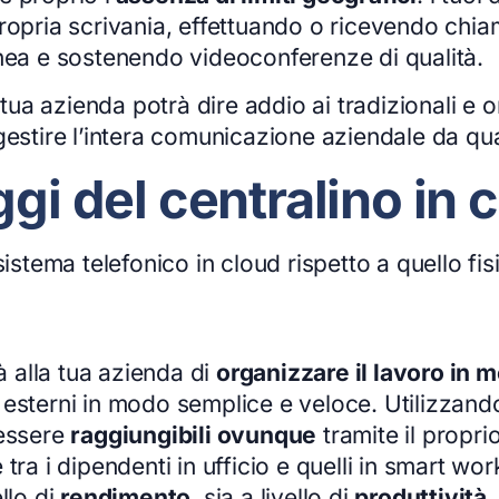
ropria scrivania, effettuando o ricevendo chia
anea e sostenendo videoconferenze di qualità.
 tua azienda potrà dire addio ai tradizionali e o
gestire l’intera comunicazione aziendale da qua
ggi del centralino in 
sistema telefonico in cloud rispetto a quello fis
à alla tua azienda di
organizzare il lavoro in m
esterni in modo semplice e veloce. Utilizzando
i essere
raggiungibili ovunque
tramite il propr
tra i dipendenti in ufficio e quelli in smart wo
ello di
rendimento
, sia a livello di
produttività
.