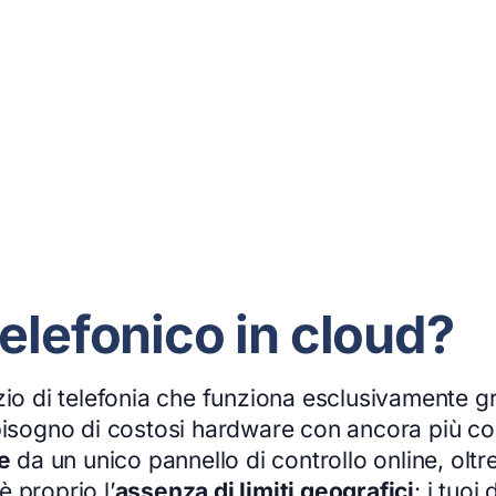
elefonico in cloud?
zio di telefonia che funziona esclusivamente g
 bisogno di costosi hardware con ancora più c
e
da un unico pannello di controllo online, oltr
è proprio l’
assenza di limiti geografici
: i tuoi