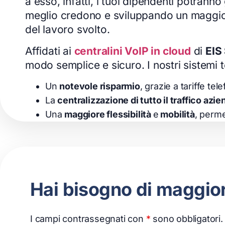
a esso, infatti, i tuoi dipendenti potran
meglio credono e sviluppando un maggiore 
del lavoro svolto.
Affidati ai
centralini VoIP in cloud
di
EIS
modo semplice e sicuro. I nostri sistemi t
Un
notevole risparmio
, grazie a tariffe te
La
centralizzazione di tutto il traffico azie
Una
maggiore flessibilità
e
mobilità
, perme
Hai bisogno di maggiori
I campi contrassegnati con
*
sono obbligatori.