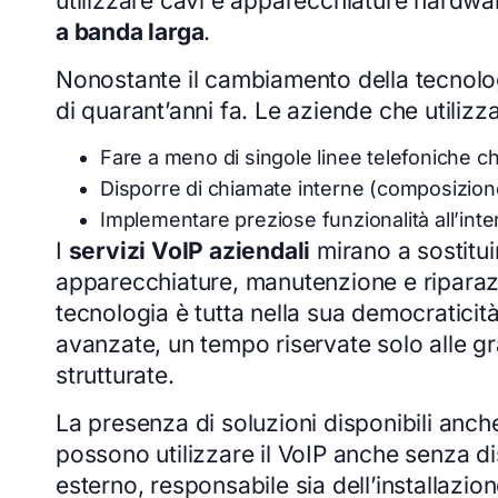
utilizzare cavi e apparecchiature hardwa
a banda larga
.
Nonostante il cambiamento della tecnologi
di quarant’anni fa. Le aziende che utilizz
Fare a meno di singole linee telefoniche ch
Disporre di chiamate interne (composizione
Implementare preziose funzionalità all’inte
I
servizi VoIP aziendali
mirano a sostitui
apparecchiature, manutenzione e riparazi
tecnologia è tutta nella sua democraticit
avanzate, un tempo riservate solo alle g
strutturate.
La presenza di soluzioni disponibili anch
possono utilizzare il VoIP anche senza d
esterno, responsabile sia dell’installaz