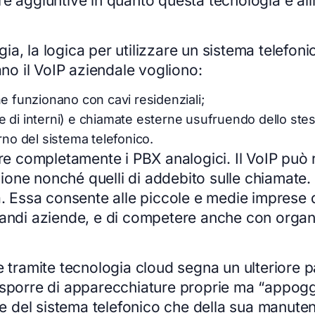
re aggiuntive in quanto questa tecnologia è a
a, la logica per utilizzare un sistema telefoni
ano il VoIP aziendale vogliono:
e funzionano con cavi residenziali;
 di interni) e chiamate esterne usufruendo dello stes
rno del sistema telefonico.
re completamente i PBX analogici. Il VoIP può ri
one nonché quelli di addebito sulle chiamate. 
à. Essa consente alle piccole e medie imprese 
randi aziende, e di competere anche con organ
e tramite tecnologia cloud segna un ulteriore p
isporre di apparecchiature proprie ma “appogg
ione del sistema telefonico che della sua manu