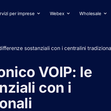
rvizi per imprese
Webex
Wholesale
ifferenze sostanziali con i centralini tradiziona
onico VOIP: le
ziali con i
ionali