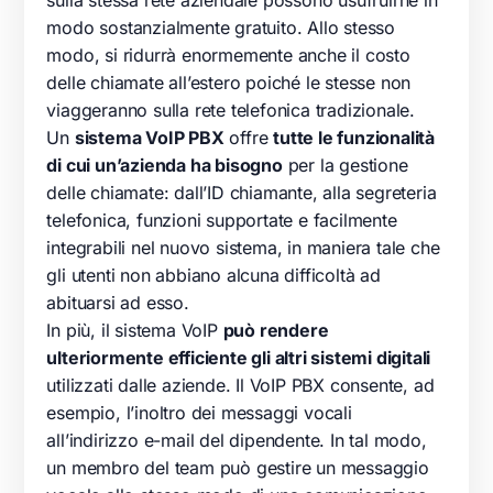
sulla stessa rete aziendale possono usufruirne in
modo sostanzialmente gratuito. Allo stesso
modo, si ridurrà enormemente anche il costo
delle chiamate all’estero poiché le stesse non
viaggeranno sulla rete
telefonica
tradizionale.
Un
sistema
VoIP
PBX
offre
tutte le funzionalità
di cui un’
azienda
ha bisogno
per la
gestione
delle chiamate: dall’ID chiamante, alla segreteria
telefonica
, funzioni supportate e facilmente
integrabili nel nuovo sistema, in maniera tale che
gli utenti non abbiano alcuna difficoltà ad
abituarsi ad esso.
In più, il sistema
VoIP
può rendere
ulteriormente efficiente gli altri sistemi digitali
utilizzati dalle
aziende
. Il
VoIP
PBX
consente, ad
esempio, l’inoltro dei messaggi vocali
all’indirizzo
e-mail
del dipendente. In tal modo,
un membro del team può gestire un messaggio