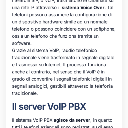
I
telefoni
SIP, o
VoIP
, trasmettono le chiamate su
una rete IP attraverso il
sistema Voice Over
. Tali
telefoni
possono assumere la configurazione di
un dispositivo hardware simile ad un normale
telefono
o possono coincidere con un softphone,
ossia un
telefono
che funziona tramite un
software.
Grazie al sistema
VoIP
, l’audio
telefonico
tradizionale viene trasformato in segnale digitale
e trasmesso su
Internet
. Il processo funziona
anche al contrario, nel senso che il
VoIP
è in
grado di convertire i segnali
telefonici
digitali in
segnali analogici, gestibili attraverso la
telefonia
tradizionale.
Il server VoIP PBX
Il sistema
VoIP
PBX
agisce da
server
, in quanto
tutti i
telefoni
aziendali sono registrati su di esso.